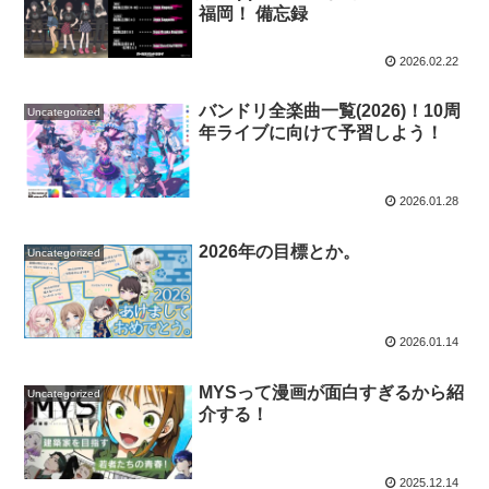
福岡！ 備忘録
2026.02.22
バンドリ全楽曲一覧(2026)！10周
Uncategorized
年ライブに向けて予習しよう！
2026.01.28
2026年の目標とか。
Uncategorized
2026.01.14
MYSって漫画が面白すぎるから紹
Uncategorized
介する！
2025.12.14