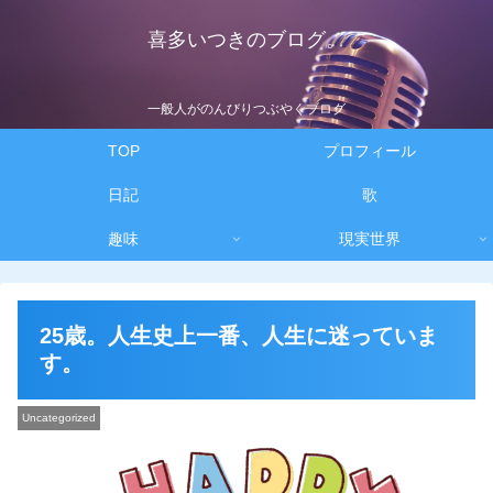
喜多いつきのブログ。
一般人がのんびりつぶやくブログ
TOP
プロフィール
日記
歌
趣味
現実世界
25歳。人生史上一番、人生に迷っていま
す。
Uncategorized