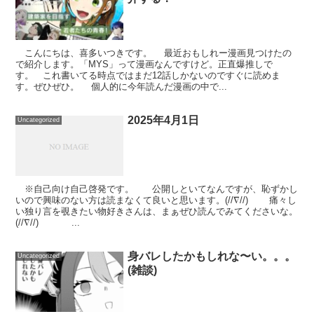
こんにちは、喜多いつきです。 最近おもしれー漫画見つけたの
で紹介します。「MYS」って漫画なんですけど。正直爆推しで
す。 これ書いてる時点ではまだ12話しかないのですぐに読めま
す。ぜひぜひ。 個人的に今年読んだ漫画の中で...
2025年4月1日
Uncategorized
※自己向け自己啓発です。 公開しといてなんですが、恥ずかし
いので興味のない方は読まなくて良いと思います。(//∇//) 痛々し
い独り言を覗きたい物好きさんは、まぁぜひ読んでみてくださいな。
(//∇//) ...
身バレしたかもしれな〜い。。。
Uncategorized
(雑談)