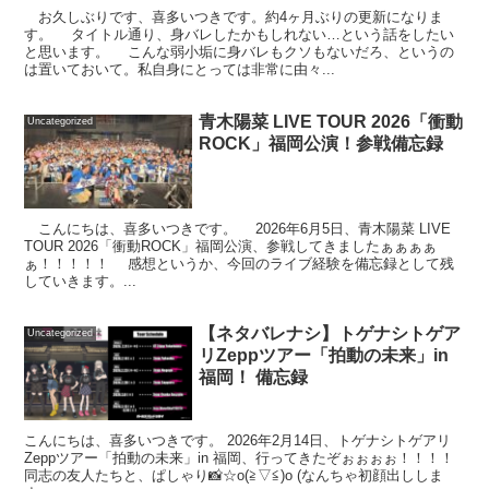
お久しぶりです、喜多いつきです。約4ヶ月ぶりの更新になりま
す。 タイトル通り、身バレしたかもしれない…という話をしたい
と思います。 こんな弱小垢に身バレもクソもないだろ、というの
は置いておいて。私自身にとっては非常に由々...
青木陽菜 LIVE TOUR 2026「衝動
Uncategorized
ROCK」福岡公演！参戦備忘録
こんにちは、喜多いつきです。 2026年6月5日、青木陽菜 LIVE
TOUR 2026「衝動ROCK」福岡公演、参戦してきましたぁぁぁぁ
ぁ！！！！！ 感想というか、今回のライブ経験を備忘録として残
していきます。...
【ネタバレナシ】トゲナシトゲア
Uncategorized
リZeppツアー「拍動の未来」in
福岡！ 備忘録
こんにちは、喜多いつきです。 2026年2月14日、トゲナシトゲアリ
Zeppツアー「拍動の未来」in 福岡、行ってきたぞぉぉぉぉ！！！！
同志の友人たちと、ぱしゃり📸☆o(≧▽≦)o (なんちゃ初顔出ししま