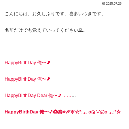
2025.07.28
こんにちは、お久しぶりです。喜多いつきです。
名前だけでも覚えていってください🙇。
HappyBirthDay 俺〜🎵
HappyBirthDay 俺〜🎵
HappyBirthDay Dear 俺〜🎵……
…
HappyBirthDay 俺〜🎵🎂🎂⭐️🎉🎊☆*:.｡. o(≧▽≦)o .｡.:*☆