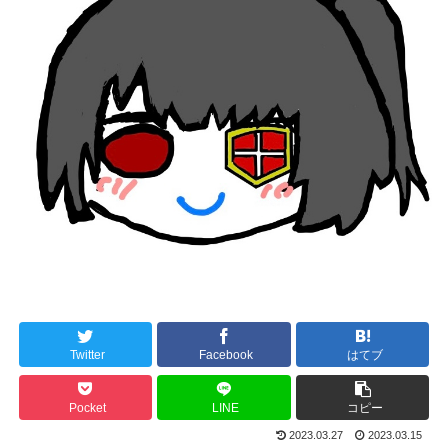
Twitter
Facebook
はてブ
Pocket
LINE
コピー
2023.03.27
2023.03.15