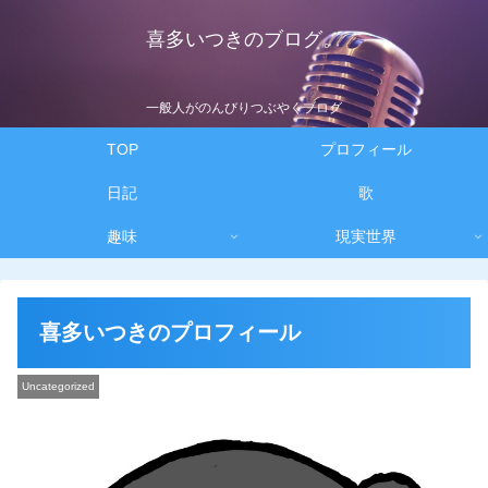
喜多いつきのブログ。
一般人がのんびりつぶやくブログ
TOP
プロフィール
日記
歌
趣味
現実世界
喜多いつきのプロフィール
Uncategorized