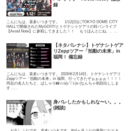
録
こんにちは、喜多いつきです。 1/12(日)にTOKYO DOME CITY
HALLで開催されたMyGO!!!!!とトゲナシトゲアリの対バンライブ
【Avoid Note】に参戦してきました！！ もうほんとにね、、...
【ネタバレナシ】トゲナシトゲア
Uncategorized
リZeppツアー「拍動の未来」in
福岡！ 備忘録
こんにちは、喜多いつきです。 2026年2月14日、トゲナシトゲアリ
Zeppツアー「拍動の未来」in 福岡、行ってきたぞぉぉぉぉ！！！！
同志の友人たちと、ぱしゃり📸☆o(≧▽≦)o (なんちゃ初顔出ししま
す…...
身バレしたかもしれな〜い。。。
Uncategorized
(雑談)
お久しぶりです、喜多いつきです。約4ヶ月ぶりの更新になりま