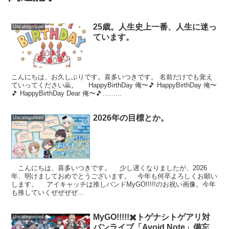
25歳。人生史上一番、人生に迷っ
Uncategorized
ています。
こんにちは、お久しぶりです。喜多いつきです。 名前だけでも覚え
ていってください🙇。 HappyBirthDay 俺〜🎵 HappyBirthDay 俺〜
🎵 HappyBirthDay Dear 俺〜🎵……...
2026年の目標とか。
Uncategorized
こんにちは、喜多いつきです。 少し遅くなりましたが、2026
年、明けましておめでとうございます。 今年も何卒よろしくお願い
します。 アイキャッチは推しバンドMyGO!!!!!のお祝い画像。今年
も推していくぜぜぜぜ...
MyGO!!!!!✖️トゲナシトゲアリ対
Uncategorized
バンライブ「Avoid Note」備忘