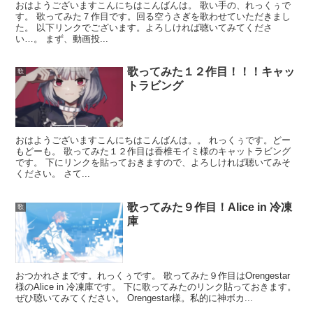
おはようございますこんにちはこんばんは。 歌い手の、れっくぅで
す。 歌ってみた７作目です。回る空うさぎを歌わせていただきまし
た。 以下リンクでございます。よろしければ聴いてみてくださ
い…。 まず、動画投...
歌ってみた１２作目！！！キャッ
歌
トラビング
おはようございますこんにちはこんばんは。。 れっくぅです。どー
もどーも。 歌ってみた１２作目は香椎モイミ様のキャットラビング
です。 下にリンクを貼っておきますので、よろしければ聴いてみそ
ください。 さて...
歌ってみた９作目！Alice in 冷凍
歌
庫
おつかれさまです。れっくぅです。 歌ってみた９作目はOrengestar
様のAlice in 冷凍庫です。 下に歌ってみたのリンク貼っておきます。
ぜひ聴いてみてください。 Orengestar様。私的に神ボカ...