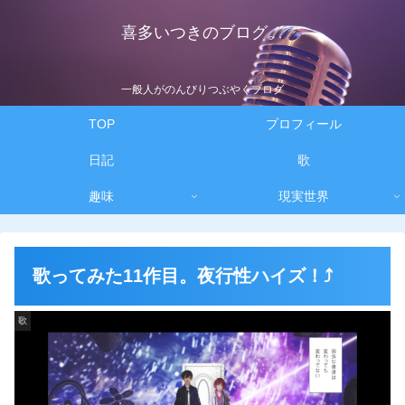
喜多いつきのブログ。
一般人がのんびりつぶやくブログ
TOP
プロフィール
日記
歌
趣味
現実世界
歌ってみた11作目。夜行性ハイズ！⤴
歌